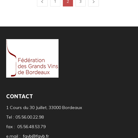
1
2
3
CONTACT
1 Cours du 30 Juillet, 33000 Bordeaux
Tel : 05.56.00.22.98
fax : 05.56.48.53.79
e.mail :
fgvb@fgvb.fr