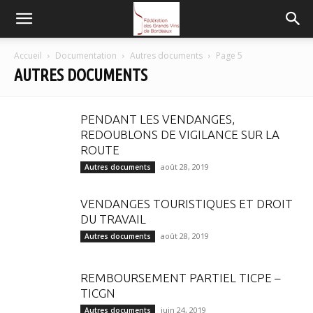
FGVB
Accueil
Documentation
Autres documents
Page 5
AUTRES DOCUMENTS
PENDANT LES VENDANGES,
REDOUBLONS DE VIGILANCE SUR LA
ROUTE
août 28, 2019
Autres documents
VENDANGES TOURISTIQUES ET DROIT
DU TRAVAIL
août 28, 2019
Autres documents
REMBOURSEMENT PARTIEL TICPE –
TICGN
juin 24, 2019
Autres documents