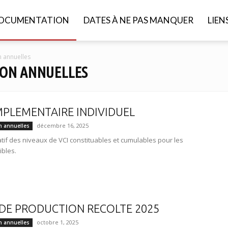
OCUMENTATION
DATES À NE PAS MANQUER
LIEN
 annuelles
ION ANNUELLES
PLEMENTAIRE INDIVIDUEL
décembre 16, 2025
n annuelles
atif des niveaux de VCI constituables et cumulables pour les
ibles.
DE PRODUCTION RECOLTE 2025
octobre 1, 2025
n annuelles