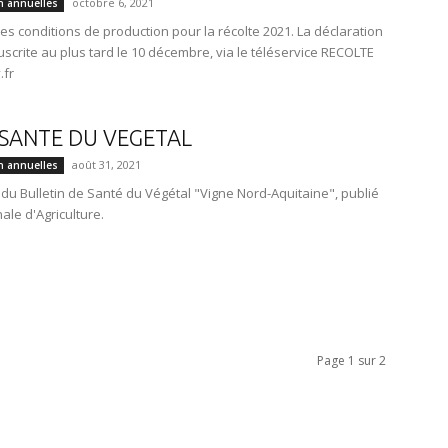
octobre 6, 2021
n annuelles
es conditions de production pour la récolte 2021. La déclaration
ouscrite au plus tard le 10 décembre, via le téléservice RECOLTE
.fr
 SANTE DU VEGETAL
août 31, 2021
n annuelles
 du Bulletin de Santé du Végétal "Vigne Nord-Aquitaine", publié
le d'Agriculture.
Page 1 sur 2