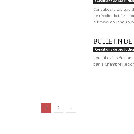
Conditions de productio
Consultez le tableau d
de récolte doit être s
sur www.douane.gouv
BULLETIN DE
Conditions de productio
Consultez les éditions
par la Chambre Régiona
1
2