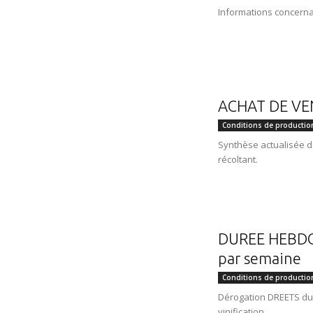
Informations concern
ACHAT DE VE
Conditions de productio
Synthèse actualisée d
récoltant.
DUREE HEBDO
par semaine
Conditions de productio
Dérogation DREETS du 
vinification.