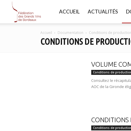
FGVB
ACCUEIL
ACTUALITÉS
D
Accueil
Documentation
Conditions de production
CONDITIONS DE PRODUCT
VOLUME COM
Conditions de productio
Consultez le récapitul
AOC de la Gironde élig
CONDITIONS 
Conditions de productio