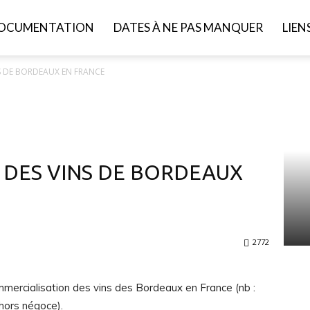
OCUMENTATION
DATES À NE PAS MANQUER
LIEN
S DE BORDEAUX EN FRANCE
 DES VINS DE BORDEAUX
2772
mercialisation des vins des Bordeaux en France (nb :
 hors négoce).