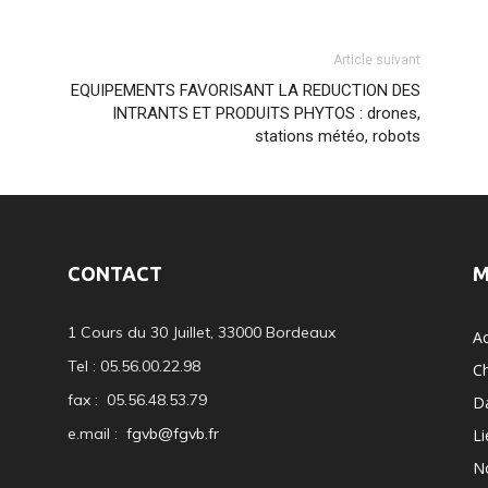
Article suivant
EQUIPEMENTS FAVORISANT LA REDUCTION DES
INTRANTS ET PRODUITS PHYTOS : drones,
stations météo, robots
CONTACT
M
1 Cours du 30 Juillet, 33000 Bordeaux
Ac
Tel : 05.56.00.22.98
C
fax : 05.56.48.53.79
D
e.mail :
fgvb@fgvb.fr
Li
N