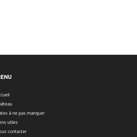
ENU
cueil
hâteau
ates à ne pas manquer
ens utiles
ous contacter