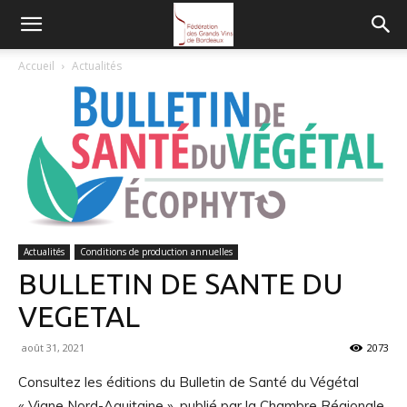
FGVB
Accueil
Actualités
Actualités
Conditions de production annuelles
BULLETIN DE SANTE DU
VEGETAL
août 31, 2021
2073
Consultez les éditions du Bulletin de Santé du Végétal
« Vigne Nord-Aquitaine », publié par la Chambre Régionale