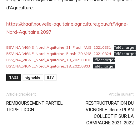
d’Agriculture:
https://draaf.nouvelle-aquitaine.agriculture.gouv.fr/Vigne-
Nord-Aquitaine,2097
BSV_NA_VIGNE_Nord_Aquitaine_21_Flash_VdG_20210831
Télécharger
BSV_NA_VIGNE_Nord_Aquitaine_Flash_20_VdG_20210824
Télécharger
BSV_NA_VIGNE_Nord_Aquitaine_19_20210810
Télécharger
BSV_NA_VIGNE_Nord_Aquitaine_18_20210803
Télécharger
TAGS
vignoble
BSV
Article précédent
Article suivant
REMBOURSEMENT PARTIEL
RESTRUCTURATION DU
TICPE-TICGN
VIGNOBLE: 4ème PLAN
COLLECTIF SUR LA
CAMPAGNE 2021-2022