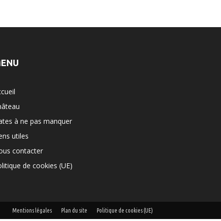
ENU
cueil
hâteau
ates à ne pas manquer
ens utiles
ous contacter
litique de cookies (UE)
Mentions légales
Plan du site
Politique de cookies (UE)