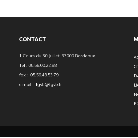
CONTACT
M
1 Cours du 30 Juillet, 33000 Bordeaux
Ac
Tel : 05.56.00.22.98
C
fax : 05.56.48.53.79
D
e.mail :
fgvb@fgvb.fr
Li
N
Po