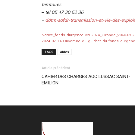
territoires
–
tel 05 47 30 52 36
–
ddtm-safdr-transmission-et-vie-des-exploi
Notice_fonds-durgence-viti-2024_Gironde_V0603202
2024-02-14-Ouverture-du-guichet-du-fonds-durgence
TAGS
aides
Article précédent
CAHIER DES CHARGES AOC LUSSAC SAINT-
EMILION