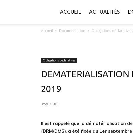
FGVB
ACCUEIL
ACTUALITÉS
D
Accueil
Documentation
Obligations déclaratives
Obligations déclaratives
DEMATERIALISATION
2019
mai 9, 2019
Il est rappelé que la dématérialisation d
(DRM/DMS)
,
a été fixée au 1er septembr