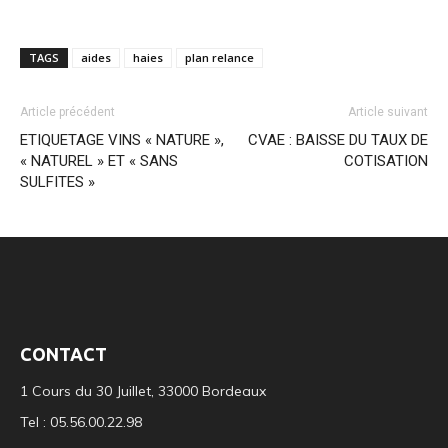
TAGS
aides
haies
plan relance
Article précédent
Article suivant
ETIQUETAGE VINS « NATURE »,
CVAE : BAISSE DU TAUX DE
« NATUREL » ET « SANS
COTISATION
SULFITES »
CONTACT
1 Cours du 30 Juillet, 33000 Bordeaux
Tel : 05.56.00.22.98