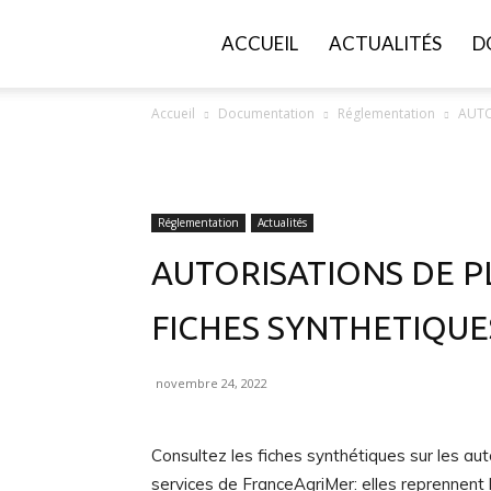
FGVB
ACCUEIL
ACTUALITÉS
D
Accueil
Documentation
Réglementation
AUTO
Réglementation
Actualités
AUTORISATIONS DE P
FICHES SYNTHETIQUE
novembre 24, 2022
Consultez les fiches synthétiques sur les aut
services de FranceAgriMer: elles reprennent 