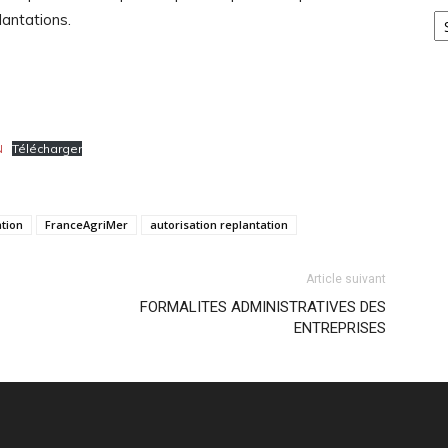
Ca
lantations.
N
Télécharger
ation
FranceAgriMer
autorisation replantation
Article suivant
FORMALITES ADMINISTRATIVES DES
ENTREPRISES