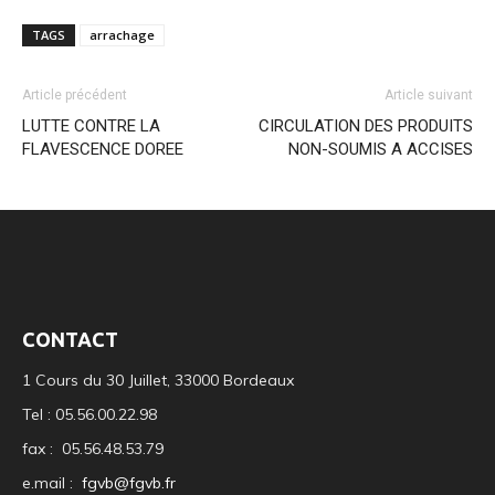
TAGS
arrachage
Article précédent
Article suivant
LUTTE CONTRE LA
CIRCULATION DES PRODUITS
FLAVESCENCE DOREE
NON-SOUMIS A ACCISES
CONTACT
1 Cours du 30 Juillet, 33000 Bordeaux
Tel : 05.56.00.22.98
fax : 05.56.48.53.79
e.mail :
fgvb@fgvb.fr