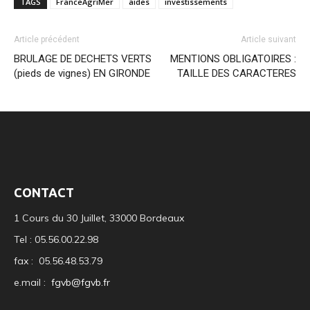
TAGS
FranceAgriMer
aides
investissements
Article précédent
Article suivant
BRULAGE DE DECHETS VERTS
MENTIONS OBLIGATOIRES :
(pieds de vignes) EN GIRONDE
TAILLE DES CARACTERES
CONTACT
1 Cours du 30 Juillet, 33000 Bordeaux
Tel : 05.56.00.22.98
fax : 05.56.48.53.79
e.mail :
fgvb@fgvb.fr