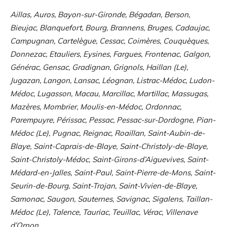
Aillas, Auros, Bayon-sur-Gironde, Bégadan, Berson,
Bieujac, Blanquefort, Bourg, Brannens, Bruges, Cadaujac,
Campugnan, Cartelègue, Cessac, Coimères, Couquèques,
Donnezac, Etauliers, Eysines, Fargues, Frontenac, Galgon,
Générac, Gensac, Gradignan, Grignols, Haillan (Le),
Jugazan, Langon, Lansac, Léognan, Listrac-Médoc, Ludon-
Médoc, Lugasson, Macau, Marcillac, Martillac, Massugas,
Mazères, Mombrier, Moulis-en-Médoc, Ordonnac,
Parempuyre, Périssac, Pessac, Pessac-sur-Dordogne, Pian-
Médoc (Le), Pugnac, Reignac, Roaillan, Saint-Aubin-de-
Blaye, Saint-Caprais-de-Blaye, Saint-Christoly-de-Blaye,
Saint-Christoly-Médoc, Saint-Girons-d’Aiguevives, Saint-
Médard-en-Jalles, Saint-Paul, Saint-Pierre-de-Mons, Saint-
Seurin-de-Bourg, Saint-Trojan, Saint-Vivien-de-Blaye,
Samonac, Saugon, Sauternes, Savignac, Sigalens, Taillan-
Médoc (Le), Talence, Tauriac, Teuillac, Vérac, Villenave
d’Ornon
.