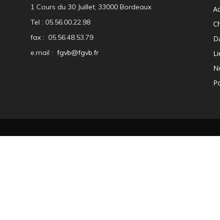
1 Cours du 30 Juillet, 33000 Bordeaux
Ac
Tel : 05.56.00.22.98
C
fax : 05.56.48.53.79
D
e.mail :
fgvb@fgvb.fr
Li
N
Po