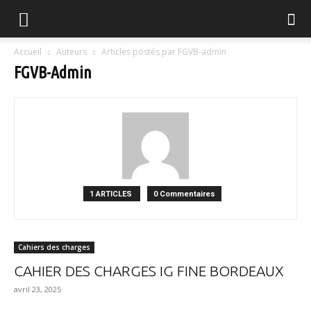
FGVB
Accueil
Auteurs
Articles postés par FGVB-admin
FGVB-Admin
1 ARTICLES
0 Commentaires
Cahiers des charges
CAHIER DES CHARGES IG FINE BORDEAUX
avril 23, 2025